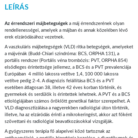
LEÍRÁS
Az érrendszeri májbetegségek
a máj érrendszerének olyan
rendellenességei, amelyek a májban és annak közelében lévő
erek elzáródásához vezetnek.
A vaszkuláris májbetegségek (VLD) ritka betegségek, amelyeket
a májvénák (Budd-Chiari szindróma: BCS, ORPHA 131), a
portális rendszer (Portális véna trombózis: PVT, ORPHA 854)
elsődleges érintettsége jellemez, a BCS és a PVT prevalenciája
Európában 4 millió lakosra vetítve 1,4, 100 000 lakosra
vetítve pedig 2-4. A diagnózis felállítása BCS és a PVT
esetében átlagosan 38, illetve 42 éves korban történik, és
gyermekek és serdülők is érintettek lehetnek. A PVT és a BCS
etiológiájában számos öröklött genetikai faktor szerepelhet. A
VLD diagnosztizálása a nagyerekben radiológiai úton történik,
illetve, ha az elzáródás érinti a mikrokeringést, akkor azt főként
szövettani és radiológiai beavatkozásokkal vizsgálják.
A gyógyszeres terápia fő alapelvei közé tartoznak az