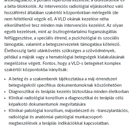
antikoaguláció, a portális hipertónia kezelése, a diuretikumok és
a béta-blokkolók. Az intervenciós radiológiai eljárásokhoz való
hozzáférést általában szakértői központokban mérlegelik (de
nem feltétlenül végzik el). A VLD okának kezelése néha
elkerülhetővé tesz minden más intervenciós kezelést. Az olyan
egyéb kezelések, mint az ösztrogéntartalmú fogamzásgátlás
felfüggesztése, a speciális étrend, a pszichológiai és szociális
támogatás, valamint a betegszervezetek támogatása kötelező.
Élethosszig tartó utánkövetés szükséges a szövődmények,
például a májrák vagy a hematológiai betegségek kialakulásának
megelőzése végett. Fontos, hogy a VLD-s betegeket komplex
szakértői központokba irányítsák:
A beteg és a szakemberek tájékoztatása a máj-érrendszeri
betegségekről specifikus dokumentumoknak köszönhetően
Diagnosztikai és terápiás kezelés biztosítása minden életkorban
Klinikai-radiológiai konzílium a diagnosztikai és terápiás célú
képalkotó dokumentumok megvitatására
Klinikai-patológiai konzílium, májsebészeti és -transzplantációs,
radiológiai és anatómiai-patológiai munkacsoport-
megbeszélések a terápiás indikációkkal kapcsolatban.